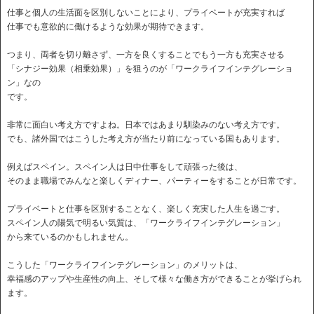
仕事と個人の生活面を区別しないことにより、プライベートが充実すれば
仕事でも意欲的に働けるような効果が期待できます。
つまり、両者を切り離さず、一方を良くすることでもう一方も充実させる
「シナジー効果（相乗効果）」を狙うのが「ワークライフインテグレーショ
ン」なの
です。
非常に面白い考え方ですよね。日本ではあまり馴染みのない考え方です。
でも、諸外国ではこうした考え方が当たり前になっている国もあります。
例えばスペイン。スペイン人は日中仕事をして頑張った後は、
そのまま職場でみんなと楽しくディナー、パーティーをすることが日常です。
プライベートと仕事を区別することなく、楽しく充実した人生を過ごす。
スペイン人の陽気で明るい気質は、「ワークライフインテグレーション」
から来ているのかもしれません。
こうした「ワークライフインテグレーション」のメリットは、
幸福感のアップや生産性の向上、そして様々な働き方ができることが挙げられ
ます。