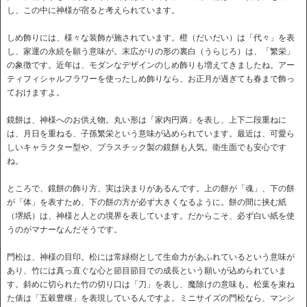
し、この中に神様が宿ると考えられています。
しめ飾りには、様々な装飾が施されています。橙（だいだい）は「代々」を表
し、家運の永続を願う意味が。末広がりの形の裏白（うらじろ）は、「繁栄」
の象徴です。近年は、モダンなデザインのしめ飾りも増えてきましたね。アー
ティフィシャルフラワーを使ったしめ飾りなら、お正月が過ぎても春まで飾っ
ておけますよ。
鏡餅は、神様へのお供え物。丸い形は「家内円満」を表し、上下二段重ねに
は、月日を重ねる、子孫繁栄という意味が込められています。最近は、可愛ら
しいキャラクター型や、プラスチック製の鏡餅も人気。衛生面でも安心です
ね。
ところで、鏡餅の飾り方、実は決まりがあるんです。上の餅が「魂」、下の餅
が「体」を表すため、下の餅の方が必ず大きくなるように。餅の間に挟む紙
（堺紙）は、神様と人との境界を表しています。だからこそ、必ず白い紙を使
うのがマナーなんだそうです。
門松は、神様の目印。松には常緑樹として生命力があふれているという意味が
あり、竹には真っ直ぐな心と節目節目での成長という願いが込められていま
す。斜めに切られた竹の切り口は「刀」を表し、魔除けの意味も。松葉を束ね
た俵は「五穀豊穣」を表現しているんですよ。ミニサイズの門松なら、マンシ