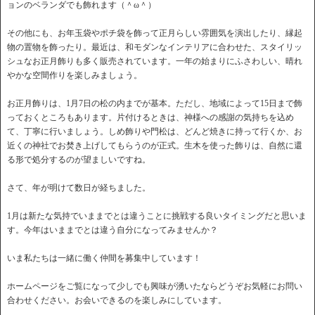
ョンのベランダでも飾れます（＾ω＾）
その他にも、お年玉袋やポチ袋を飾って正月らしい雰囲気を演出したり、縁起
物の置物を飾ったり。最近は、和モダンなインテリアに合わせた、スタイリッ
シュなお正月飾りも多く販売されています。一年の始まりにふさわしい、晴れ
やかな空間作りを楽しみましょう。
お正月飾りは、1月7日の松の内までが基本。ただし、地域によって15日まで飾
っておくところもあります。片付けるときは、神様への感謝の気持ちを込め
て、丁寧に行いましょう。しめ飾りや門松は、どんど焼きに持って行くか、お
近くの神社でお焚き上げしてもらうのが正式。生木を使った飾りは、自然に還
る形で処分するのが望ましいですね。
さて、年が明けて数日が経ちました。
1月は新たな気持でいままでとは違うことに挑戦する良いタイミングだと思いま
す。今年はいままでとは違う自分になってみませんか？
いま私たちは一緒に働く仲間を募集中しています！
ホームページをご覧になって少しでも興味が湧いたならどうぞお気軽にお問い
合わせください。お会いできるのを楽しみにしています。