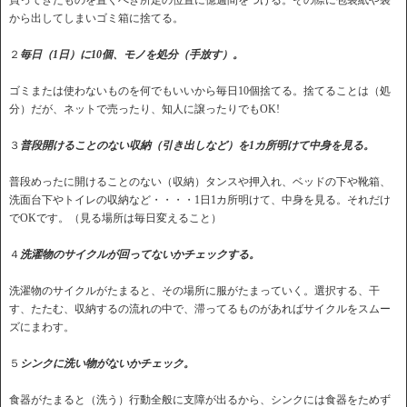
買ってきたものを置くべき所定の位置に億週間をつける。その際に包装紙や袋
から出してしまいゴミ箱に捨てる。
２
毎日（1日）に10個、モノを処分（手放す）。
ゴミまたは使わないものを何でもいいから毎日10個捨てる。捨てることは（処
分）だが、ネットで売ったり、知人に譲ったりでもOK!
３
普段開けることのない収納（引き出しなど）を1カ所明けて中身を見る。
普段めったに開けることのない（収納）タンスや押入れ、ベッドの下や靴箱、
洗面台下やトイレの収納など・・・・1日1カ所明けて、中身を見る。それだけ
でOKです。（見る場所は毎日変えること）
４
洗濯物のサイクルが回ってないかチェックする。
洗濯物のサイクルがたまると、その場所に服がたまっていく。選択する、干
す、たたむ、収納するの流れの中で、滞ってるものがあればサイクルをスムー
ズにまわす。
５
シンクに洗い物がないかチェック。
食器がたまると（洗う）行動全般に支障が出るから、シンクには食器をためず